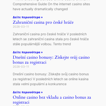
Comprehensive Guide On the internet casino sites
have actually dramatically changed
Δείτε περισσότερα »
Zahraniční casina pro české hráče
2026-03-11
Zahraniční casina pro české hráče V posledních
letech se zahraniční casina stala pro české hráče
stále populárnější volbou. Tento trend
Δείτε περισσότερα »
Dnešní casino bonusy: Získejte svůj casino
bonus za registraci
2026-03-11
Dnešní casino bonusy: Získejte svůj casino bonus
za registraci V posledních letech se online kasina
stala velmi populární a konkurence
Δείτε περισσότερα »
Online casino bez vkladu a casino bonus za
registraci