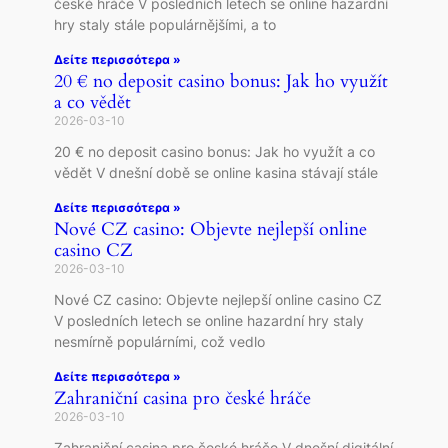
české hráče V posledních letech se online hazardní
hry staly stále populárnějšími, a to
Δείτε περισσότερα »
20 € no deposit casino bonus: Jak ho využít
a co vědět
2026-03-10
20 € no deposit casino bonus: Jak ho využít a co
vědět V dnešní době se online kasina stávají stále
Δείτε περισσότερα »
Nové CZ casino: Objevte nejlepší online
casino CZ
2026-03-10
Nové CZ casino: Objevte nejlepší online casino CZ
V posledních letech se online hazardní hry staly
nesmírně populárními, což vedlo
Δείτε περισσότερα »
Zahraniční casina pro české hráče
2026-03-10
Zahraniční casina pro české hráče V dnešní digitální