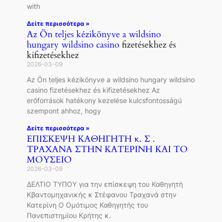
with
Δείτε περισσότερα »
Az Ön teljes kézikönyve a wildsino
hungary
wildsino casino
fizetésekhez és
kifizetésekhez
2026-03-09
Az Ön teljes kézikönyve a wildsino hungary wildsino
casino fizetésekhez és kifizetésekhez Az
erőforrások hatékony kezelése kulcsfontosságú
szempont ahhoz, hogy
Δείτε περισσότερα »
EΠΙΣΚΕΨΗ ΚΑΘΗΓΗΤΗ κ. Σ .
ΤΡΑΧΑΝΑ ΣΤΗΝ ΚΑΤΕΡΙΝΗ ΚΑΙ ΤΟ
ΜΟΥΣΕΙΟ
2026-03-09
ΔΕΛΤΙΟ ΤΥΠΟΥ για την επίσκεψη του Καθηγητή
Κβαντομηχανικής κ Στέφανου Τραχανά στην
Κατερίνη Ο Ομότιμος Καθηγητής του
Πανεπιστημίου Κρήτης κ.