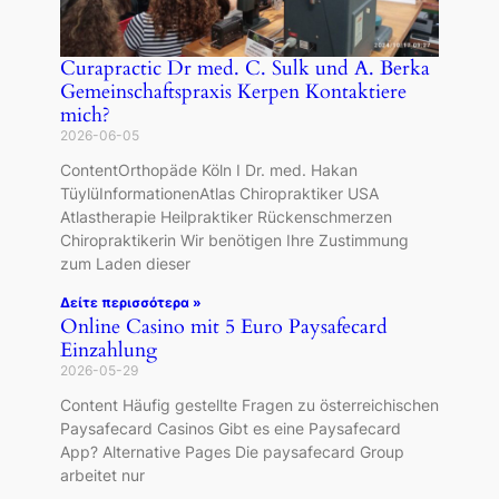
Curapractic Dr med. C. Sulk und A. Berka
Gemeinschaftspraxis Kerpen Kontaktiere
mich?
2026-06-05
ContentOrthopäde Köln I Dr. med. Hakan
TüylüInformationenAtlas Chiropraktiker USA
Atlastherapie Heilpraktiker Rückenschmerzen
Chiropraktikerin Wir benötigen Ihre Zustimmung
zum Laden dieser
Δείτε περισσότερα »
Online Casino mit 5 Euro Paysafecard
Einzahlung
2026-05-29
Content Häufig gestellte Fragen zu österreichischen
Paysafecard Casinos Gibt es eine Paysafecard
App? Alternative Pages Die paysafecard Group
arbeitet nur