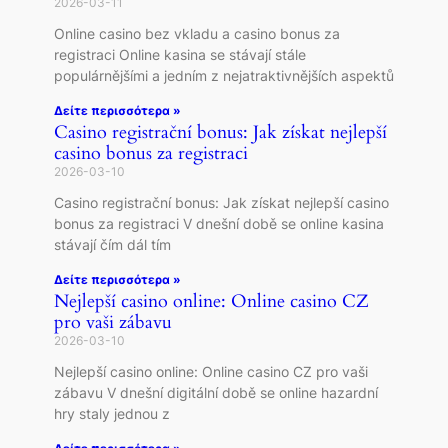
2026-03-11
Online casino bez vkladu a casino bonus za
registraci Online kasina se stávají stále
populárnějšími a jedním z nejatraktivnějších aspektů
Δείτε περισσότερα »
Casino registrační bonus: Jak získat nejlepší
casino bonus za registraci
2026-03-10
Casino registrační bonus: Jak získat nejlepší casino
bonus za registraci V dnešní době se online kasina
stávají čím dál tím
Δείτε περισσότερα »
Nejlepší casino online: Online casino CZ
pro vaši zábavu
2026-03-10
Nejlepší casino online: Online casino CZ pro vaši
zábavu V dnešní digitální době se online hazardní
hry staly jednou z