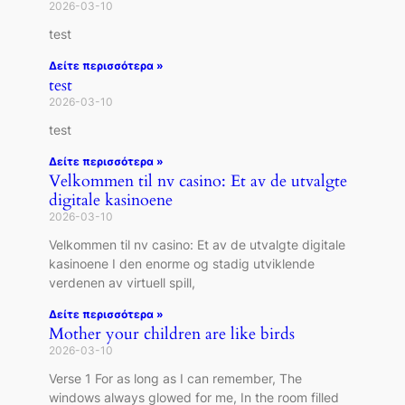
2026-03-10
test
Δείτε περισσότερα »
test
2026-03-10
test
Δείτε περισσότερα »
Velkommen til nv casino: Et av de utvalgte
digitale kasinoene
2026-03-10
Velkommen til nv casino: Et av de utvalgte digitale
kasinoene I den enorme og stadig utviklende
verdenen av virtuell spill,
Δείτε περισσότερα »
Mother your children are like birds
2026-03-10
Verse 1 For as long as I can remember, The
windows always glowed for me, In the room filled