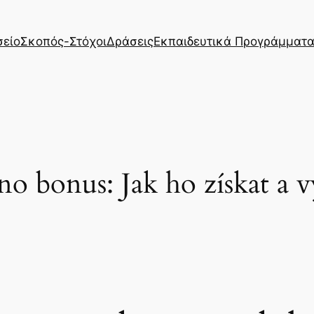
σείο
Σκοπός-Στόχοι
Δράσεις
Εκπαιδευτικά Προγράμματ
no bonus: Jak ho získat a v