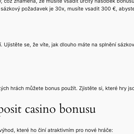
, což znamená, že musíte vsadit určitý násobek bonusu
sázkový požadavek je 30x, musíte vsadit 300 €, abyste
 Ujistěte se, že víte, jak dlouho máte na splnění sázk
ch hrách můžete bonus použít. Zjistěte si, které hry js
osit casino bonusu
ýhod, které ho činí atraktivním pro nové hráče: