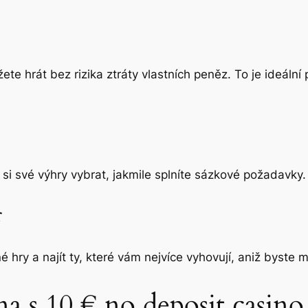
te hrát bez rizika ztráty vlastních peněz. To je ideální p
si své výhry vybrat, jakmile splníte sázkové požadavky.
r
ry a najít ty, které vám nejvíce vyhovují, aniž byste mu
ina s 10 € no deposit casi