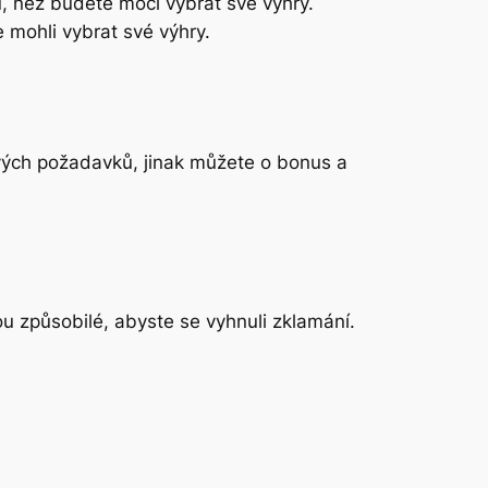
, než budete moci vybrat své výhry.
 mohli vybrat své výhry.
ových požadavků, jinak můžete o bonus a
ou způsobilé, abyste se vyhnuli zklamání.