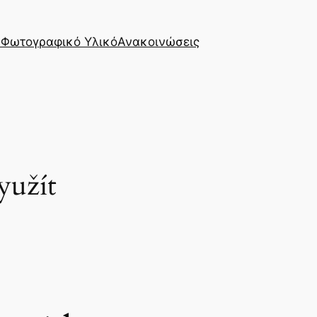
α
Φωτογραφικό Υλικό
Ανακοινώσεις
yužít