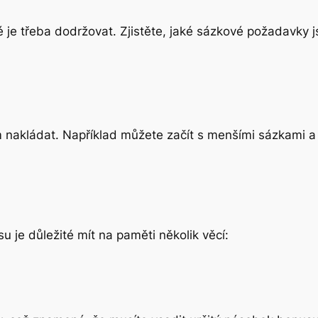
je třeba dodržovat. Zjistěte, jaké sázkové požadavky 
em nakládat. Například můžete začít s menšími sázkami a
u je důležité mít na paměti několik věcí: